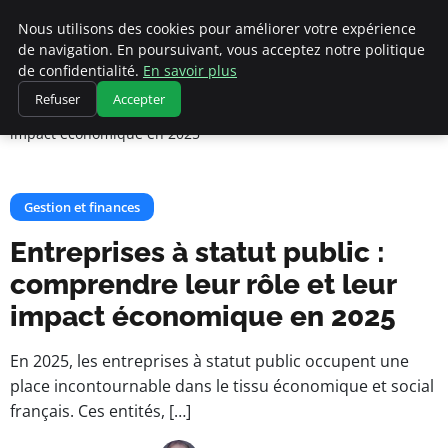
Cannes 1939
Nous utilisons des cookies pour améliorer votre expérience
de navigation. En poursuivant, vous acceptez notre politique
de confidentialité.
En savoir plus
Accueil
Gestion et finances
Refuser
Accepter
Entreprises à statut public : comprendre leur rôle et leur
impact économique en 2025
Gestion et finances
Entreprises à statut public :
comprendre leur rôle et leur
impact économique en 2025
En 2025, les entreprises à statut public occupent une
place incontournable dans le tissu économique et social
français. Ces entités, […]