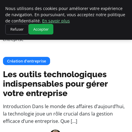
Cannes 1939
Nous utilisons des cookies pour améliorer votre expérience
de navigation. En poursuivant, vous acceptez notre politique
de confidentialité.
En savoir plus
Accueil
Création d’entreprise
Refuser
Accepter
Les outils technologiques indispensables pour gérer votre
entreprise
Création d’entreprise
Les outils technologiques
indispensables pour gérer
votre entreprise
Introduction Dans le monde des affaires d’aujourd’hui,
la technologie joue un rôle crucial dans la gestion
efficace d’une entreprise. Que […]