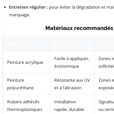
Entretien régulier :
pour éviter la dégradation et maint
marquage.
Matériaux recommandés
Matériau
Avantages
Usage c
Facile à appliquer,
Zones i
Peinture acrylique
économique
sollicit
Peinture
Résistante aux UV
Zones e
polyuréthane
et à l’abrasion
exposé
Rubans adhésifs
Installation
Signali
thermoplastiques
rapide, durable
ou sem