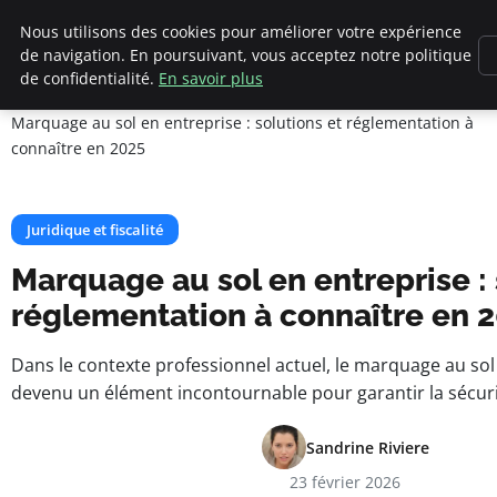
Cannes 1939
Nous utilisons des cookies pour améliorer votre expérience
de navigation. En poursuivant, vous acceptez notre politique
de confidentialité.
En savoir plus
Accueil
Juridique et fiscalité
Marquage au sol en entreprise : solutions et réglementation à
connaître en 2025
Juridique et fiscalité
Marquage au sol en entreprise : 
réglementation à connaître en 
Dans le contexte professionnel actuel, le marquage au sol
devenu un élément incontournable pour garantir la sécuri
Sandrine Riviere
23 février 2026