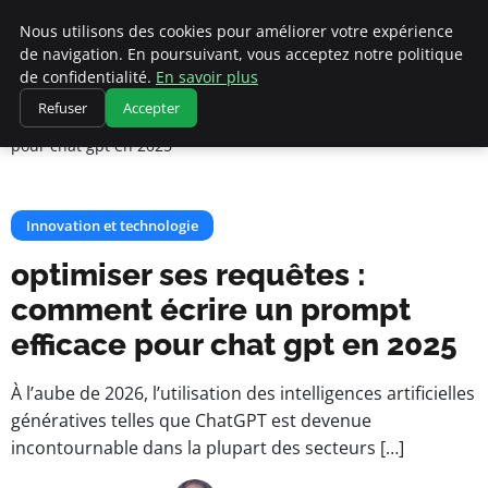
Cannes 1939
Nous utilisons des cookies pour améliorer votre expérience
de navigation. En poursuivant, vous acceptez notre politique
de confidentialité.
En savoir plus
Accueil
Innovation et technologie
Refuser
Accepter
optimiser ses requêtes : comment écrire un prompt efficace
pour chat gpt en 2025
Innovation et technologie
optimiser ses requêtes :
comment écrire un prompt
efficace pour chat gpt en 2025
À l’aube de 2026, l’utilisation des intelligences artificielles
génératives telles que ChatGPT est devenue
incontournable dans la plupart des secteurs […]