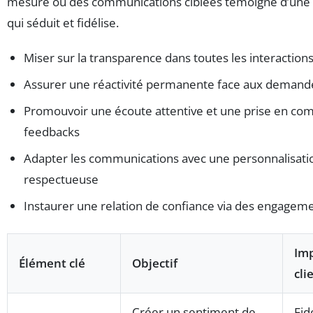
mesure ou des communications ciblées témoigne d’une a
qui séduit et fidélise.
Miser sur la transparence dans toutes les interactio
Assurer une réactivité permanente face aux demande
Promouvoir une écoute attentive et une prise en com
feedbacks
Adapter les communications avec une personnalisatio
respectueuse
Instaurer une relation de confiance via des engageme
Imp
Élément clé
Objectif
cli
Créer un sentiment de
Fid