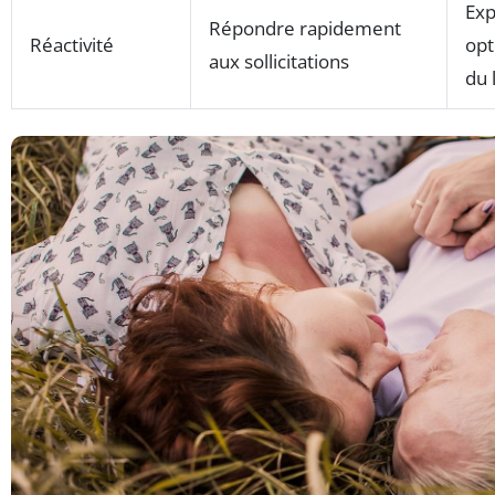
Exp
Répondre rapidement
Réactivité
opt
aux sollicitations
du 