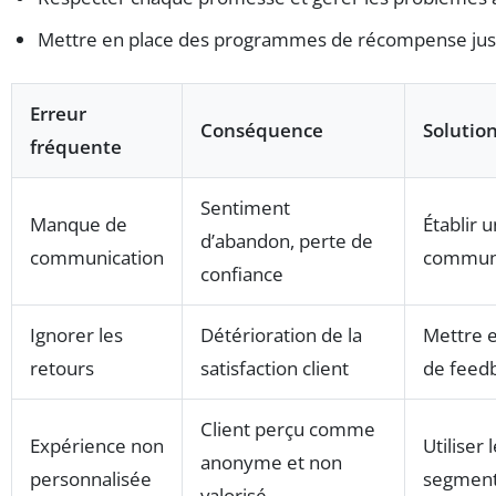
Mettre en place des programmes de récompense juste
Erreur
Conséquence
Soluti
fréquente
Sentiment
Manque de
Établir 
d’abandon, perte de
communication
communi
confiance
Ignorer les
Détérioration de la
Mettre e
retours
satisfaction client
de feedb
Client perçu comme
Expérience non
Utiliser
anonyme et non
personnalisée
segmente
valorisé