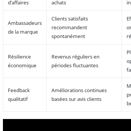
d’affaires
achats
i
Clients satisfaits
E
Ambassadeurs
recommandent
o
de la marque
spontanément
r
Pl
Résilience
Revenus réguliers en
o
économique
périodes fluctuantes
fa
M
Feedback
Améliorations continues
p
qualitatif
basées sur avis clients
b