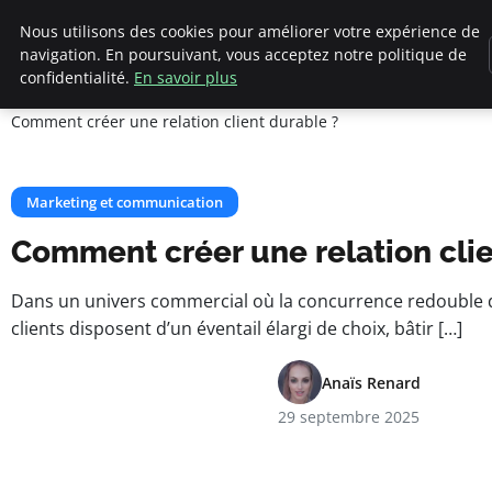
Cannes 1939
Nous utilisons des cookies pour améliorer votre expérience de
navigation. En poursuivant, vous acceptez notre politique de
confidentialité.
En savoir plus
Accueil
Marketing et communication
Comment créer une relation client durable ?
Marketing et communication
Comment créer une relation clie
Dans un univers commercial où la concurrence redouble d’
clients disposent d’un éventail élargi de choix, bâtir […]
Anaïs Renard
29 septembre 2025