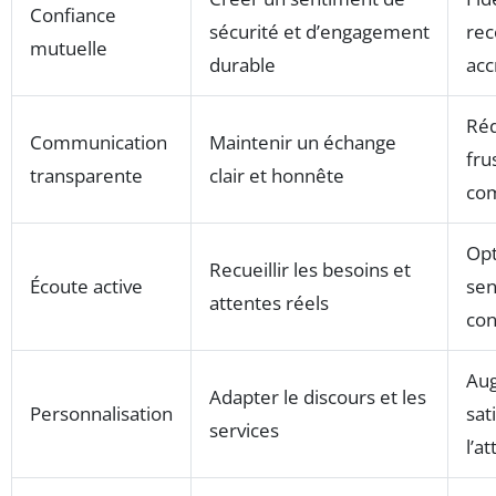
Confiance
sécurité et d’engagement
re
mutuelle
durable
acc
Réd
Communication
Maintenir un échange
fru
transparente
clair et honnête
co
Opt
Recueillir les besoins et
Écoute active
sen
attentes réels
con
Aug
Adapter le discours et les
Personnalisation
sat
services
l’a