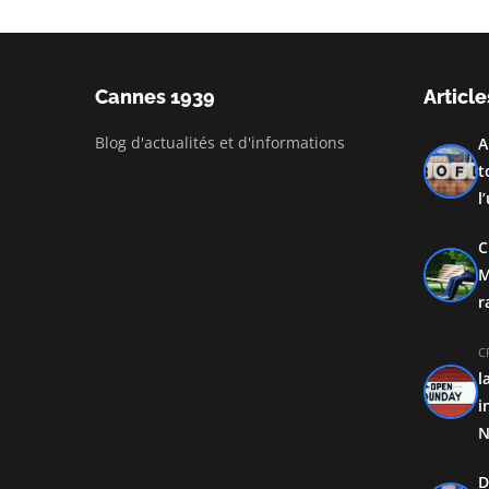
Cannes 1939
Article
Blog d'actualités et d'informations
A
t
l
C
M
r
C
l
i
N
D