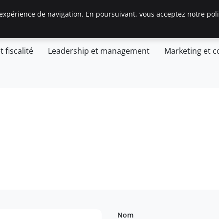
expérience de navigation. En poursuivant, vous acceptez notre polit
Accueil
Création d’entreprise
General
Ge
t fiscalité
Leadership et management
Marketing et 
Nom