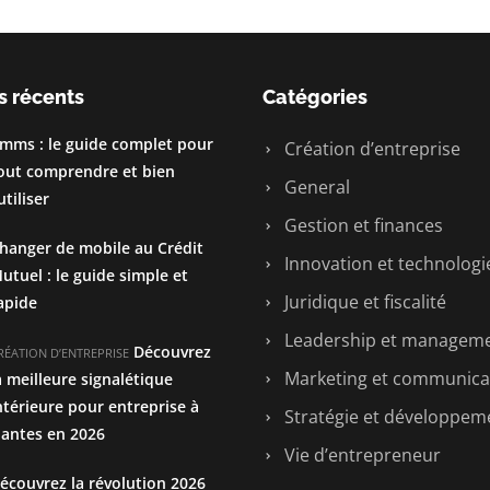
s récents
Catégories
mms : le guide complet pour
Création d’entreprise
out comprendre et bien
General
’utiliser
Gestion et finances
hanger de mobile au Crédit
Innovation et technologi
utuel : le guide simple et
Juridique et fiscalité
apide
Leadership et managem
Découvrez
RÉATION D’ENTREPRISE
Marketing et communica
a meilleure signalétique
ntérieure pour entreprise à
Stratégie et développem
antes en 2026
Vie d’entrepreneur
écouvrez la révolution 2026