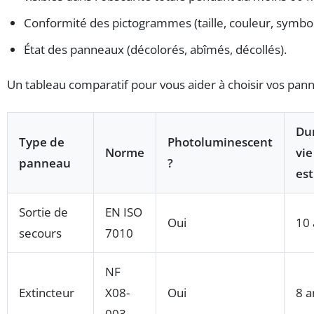
Conformité des pictogrammes (taille, couleur, symbol
État des panneaux (décolorés, abîmés, décollés).
Un tableau comparatif pour vous aider à choisir vos pan
Du
Type de
Photoluminescent
Norme
vie
panneau
?
es
Sortie de
EN ISO
Oui
10 
secours
7010
NF
Extincteur
X08-
Oui
8 a
003