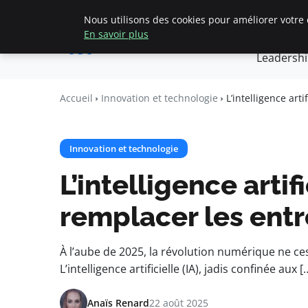
Nous utilisons des cookies pour améliorer votre 
Accueil
Créa
Cannes
En savoir plus
1939
Leadersh
Accueil
Innovation et technologie
L’intelligence art
Innovation et technologie
L’intelligence artif
remplacer les ent
À l’aube de 2025, la révolution numérique ne ce
L’intelligence artificielle (IA), jadis confinée aux [
Anaïs Renard
22 août 2025