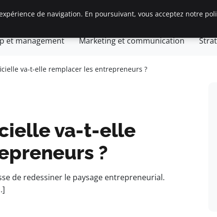
expérience de navigation. En poursuivant, vous acceptez notre polit
tion d’entreprise
General
Gestion et finances
Inn
ip et management
Marketing et communication
Stra
ificielle va-t-elle remplacer les entrepreneurs ?
icielle va-t-elle
repreneurs ?
sse de redessiner le paysage entrepreneurial.
…]