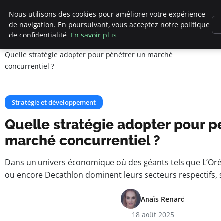
Cannes 1939
Nous utilisons des cookies pour améliorer votre expérience
de navigation. En poursuivant, vous acceptez notre politique
de confidentialité.
En savoir plus
Accueil
Stratégie et développement
Quelle stratégie adopter pour pénétrer un marché
concurrentiel ?
Stratégie et développement
Quelle stratégie adopter pour p
marché concurrentiel ?
Dans un univers économique où des géants tels que L’Oré
ou encore Decathlon dominent leurs secteurs respectifs, 
Anaïs Renard
18 août 2025