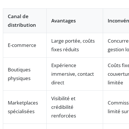
Canal de
Avantages
Inconvén
distribution
Large portée, coûts
Concurre
E-commerce
fixes réduits
gestion l
Expérience
Coûts fix
Boutiques
immersive, contact
couvertu
physiques
direct
limitée
Visibilité et
Marketplaces
Commissi
crédibilité
spécialisées
limité sur
renforcées