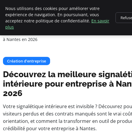
Cannes 1939
Nous utilisons des cookies pour améliorer votre
expérience de navigation. En poursuivant, vous
Refuse
acceptez notre politique de confidentialité.
En savoir
Accueil
Création d’entreprise
plus
Découvrez la meilleure signalétique intérieure pour entreprise
à Nantes en 2026
Création d’entreprise
Découvrez la meilleure signalé
intérieure pour entreprise à Nan
2026
Votre signalétique intérieure est invisible ? Découvrez po
visiteurs perdus et des contrats manqués sont le vrai co
orientation, et comment la transformer en outil de product
crédibilité pour votre entreprise à Nantes.