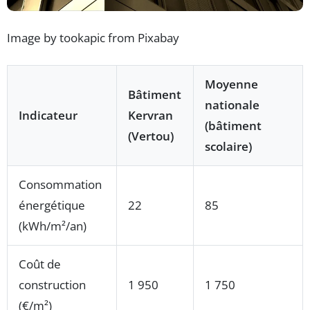
Image by tookapic from Pixabay
Moyenne
Bâtiment
nationale
Indicateur
Kervran
(bâtiment
(Vertou)
scolaire)
Consommation
énergétique
22
85
(kWh/m²/an)
Coût de
construction
1 950
1 750
(€/m²)