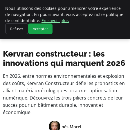
Cannes 1939
Nous utilisons des cookies pour améliorer votre expérience
de navigation. En poursuivant, vous acceptez notre politique
de confidentialité.
En savoir plus
Accueil
Refuser
Accepter
Kervran constructeur : les innovations qui marquent 2026
Kervran constructeur : les
innovations qui marquent 2026
En 2026, entre normes environnementales et explosion
des coûts, Kervran Constructeur défie les pronostics en
alliant matériaux écologiques locaux et optimisation
numérique. Découvrez les trois piliers concrets de leur
succès pour un bâtiment durable, innovant et
économique.
Inès Morel