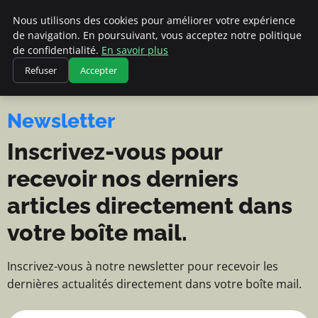
Cannes 1939 - Blog d'actualités 
Cannes 1939
Nous utilisons des cookies pour améliorer votre expérience
BLOG D'ACTUALITÉS ET
de navigation. En poursuivant, vous acceptez notre politique
D'INFORMATIONS
de confidentialité.
En savoir plus
Refuser
Accepter
Newsletter
Inscrivez-vous pour
recevoir nos derniers
articles directement dans
votre boîte mail.
Inscrivez-vous à notre newsletter pour recevoir les
dernières actualités directement dans votre boîte mail.