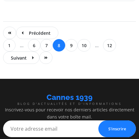
Précédent
1
...
6
7
8
9
10
...
12
Suivant
Cannes 1939
BLOG D'ACTUALITÉS ET D'INFORMATIONS
Inscrivez-vous pour recevoir nos derniers articles directement
dans votre boîte mail.
S'inscrire